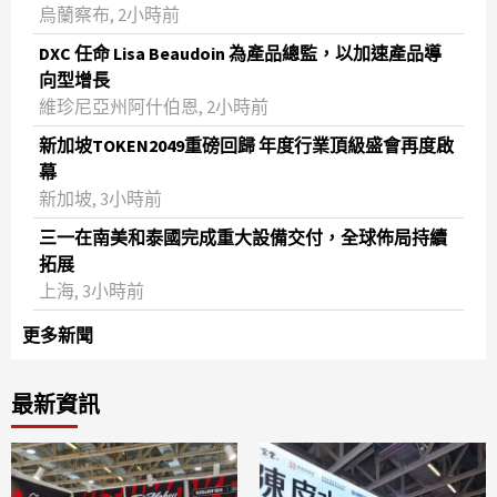
烏蘭察布, 2小時前
DXC 任命 Lisa Beaudoin 為產品總監，以加速產品導
向型增長
維珍尼亞州阿什伯恩, 2小時前
新加坡TOKEN2049重磅回歸 年度行業頂級盛會再度啟
幕
新加坡, 3小時前
三一在南美和泰國完成重大設備交付，全球佈局持續
拓展
上海, 3小時前
更多新聞
最新資訊