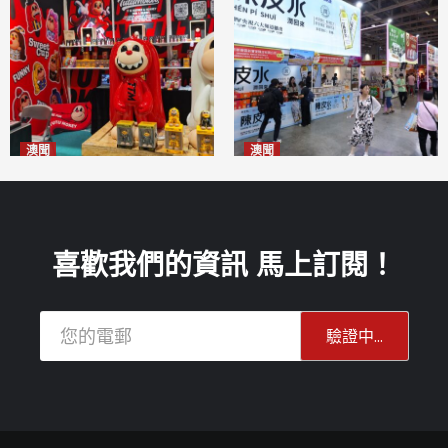
澳聞
澳聞
國風潮玩IP「兔極猴」亮相名
新寶堂參展粵澳名優拓闊銷售
優展
渠道
2026-08-06
2026-08-06
喜歡我們的資訊 馬上訂閱！