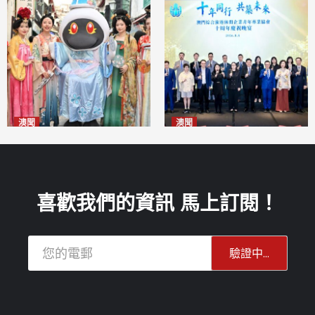
澳聞
澳聞
澳門華服文化嘉年華福隆新街
休企青協慶祝十周年 為澳高質
登場
量發展貢獻青年智慧
2026-08-09
2026-08-09
喜歡我們的資訊 馬上訂閱！