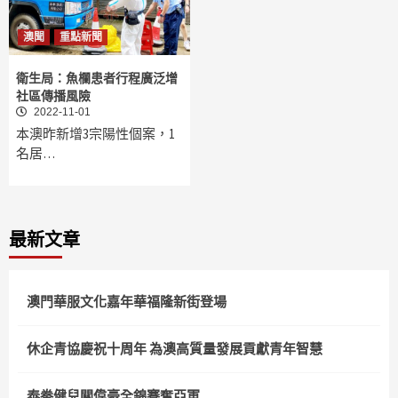
澳聞
重點新聞
衛生局：魚欄患者行程廣泛增
社區傳播風險
2022-11-01
本澳昨新增3宗陽性個案，1
名居…
最新文章
澳門華服文化嘉年華福隆新街登場
休企青協慶祝十周年 為澳高質量發展貢獻青年智慧
泰拳健兒關偉豪全錦賽奪亞軍