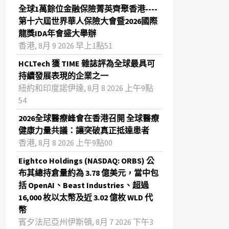
全球1萬餘位金融保險菁英齊聚香港----
第十六屆世界華人保險大會暨2026國際
龍獎IDA年會盛大舉辦
香港, 8月 9 2026 早上1點51
HCLTech 獲 TIME 雜誌評為全球最具可
持續發展表現的企業之一
紐約和印度諾伊達, 8月 8 2026 上午9點
54
2026全球醫療峰會在香港召開 全球醫療
健康力量共議：讓突破真正抵達患者
香港, 8月 8 2026 上午9點00
Eightco Holdings (NASDAQ: ORBS) 公
布其總持倉量約為 3.78 億美元，當中包
括 OpenAI、Beast Industries、超過
16,000 枚以太幣及近 3.02 億枚 WLD 代
幣
賓夕法尼亞州伊斯頓, 8月 7 2026 下午3