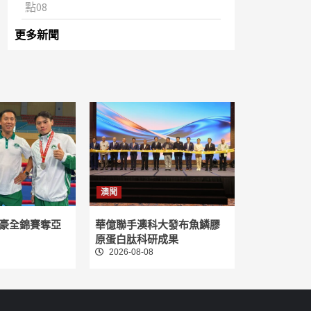
點08
更多新聞
澳聞
豪全錦賽奪亞
華億聯手澳科大發布魚鱗膠
原蛋白肽科研成果
2026-08-08