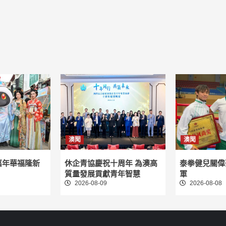
澳聞
澳聞
嘉年華福隆新
休企青協慶祝十周年 為澳高
泰拳健兒關偉
質量發展貢獻青年智慧
軍
2026-08-09
2026-08-08