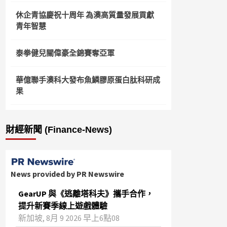
休企青協慶祝十周年 為澳高質量發展貢獻
青年智慧
泰拳健兒關偉豪全錦賽奪亞軍
華億聯手澳科大發布魚鱗膠原蛋白肽科研成
果
財經新聞 (Finance-News)
News provided by PR Newswire
GearUP 與《逃離塔科夫》攜手合作，
提升新賽季線上遊戲體驗
新加坡, 8月 9 2026 早上6點08