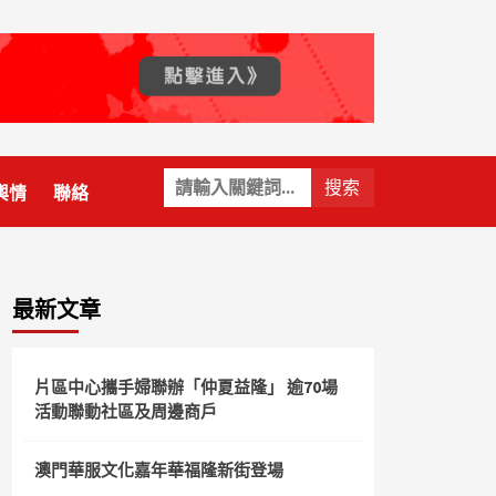
關
輿情
聯絡
鍵
字:
最新文章
片區中心攜手婦聯辦「仲夏益隆」 逾70場
活動聯動社區及周邊商戶
澳門華服文化嘉年華福隆新街登場