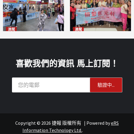
澳聞
澳聞
新寶堂參展粵澳名優拓闊銷售
全城慈善會探訪「虹光軒」促
渠道
傷健共融
2026-08-06
2026-08-06
喜歡我們的資訊 馬上訂閱！
Copyright © 2026 捷報 版權所有
|
Powered by
eRS
報紙
文化
Information Technology Ltd.
.