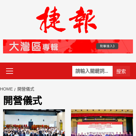
Skip
to
content
Primary
關
Menu
鍵
字:
HOME
開營儀式
開營儀式