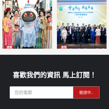
澳聞
澳聞
澳門華服文化嘉年華福隆新街
休企青協慶祝十周年 為澳高質
登場
量發展貢獻青年智慧
2026-08-09
2026-08-09
喜歡我們的資訊 馬上訂閱！