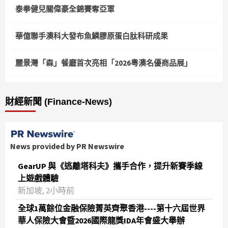
泰拳健兒關偉豪全錦賽奪亞軍
華億聯手澳科大發布魚鱗膠原蛋白肽科研成果
麗景灣「森」餐廳首次亮相「2026粵澳名優商品展」
財經新聞 (Finance-News)
News provided by PR Newswire
GearUP 與《逃離塔科夫》攜手合作，提升新賽季線
上遊戲體驗
新加坡, 2小時前
全球1萬餘位金融保險菁英齊聚香港----第十六屆世界
華人保險大會暨2026國際龍獎IDA年會盛大舉辦