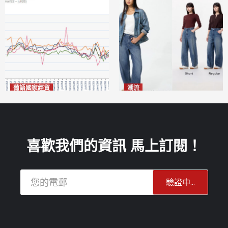
葡語國家經貿
潮流
巴西7月住宅租金指數單月勁
今秋日港澳潮人瘋搶「彎刀
漲0.66%
褲」
2026-08-07
2026-08-07
喜歡我們的資訊 馬上訂閱！