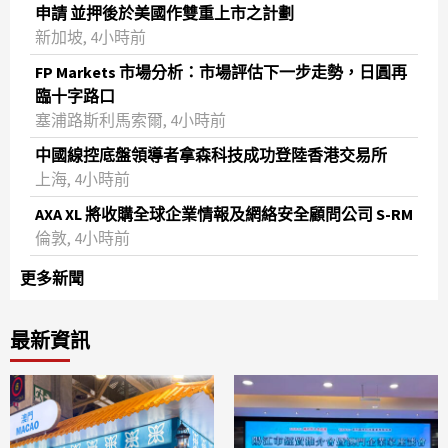
申請 並押後於美國作雙重上市之計劃
新加坡, 4小時前
FP Markets 市場分析：市場評估下一步走勢，日圓再
臨十字路口
塞浦路斯利馬索爾, 4小時前
中國線控底盤領導者拿森科技成功登陸香港交易所
上海, 4小時前
AXA XL 將收購全球企業情報及網絡安全顧問公司 S-RM
倫敦, 4小時前
更多新聞
最新資訊