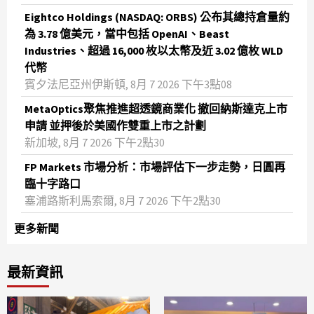
Eightco Holdings (NASDAQ: ORBS) 公布其總持倉量約
為 3.78 億美元，當中包括 OpenAI、Beast
Industries、超過 16,000 枚以太幣及近 3.02 億枚 WLD
代幣
賓夕法尼亞州伊斯頓, 8月 7 2026 下午3點08
MetaOptics聚焦推進超透鏡商業化 撤回納斯達克上市
申請 並押後於美國作雙重上市之計劃
新加坡, 8月 7 2026 下午2點30
FP Markets 市場分析：市場評估下一步走勢，日圓再
臨十字路口
塞浦路斯利馬索爾, 8月 7 2026 下午2點30
更多新聞
最新資訊