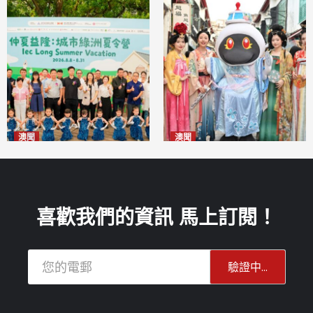
澳聞
澳聞
片區中心攜手婦聯辦「仲夏益
澳門華服文化嘉年華福隆新街
隆」 逾70場活動聯動社區及周
登場
2026-08-09
邊商戶
2026-08-09
喜歡我們的資訊 馬上訂閱！