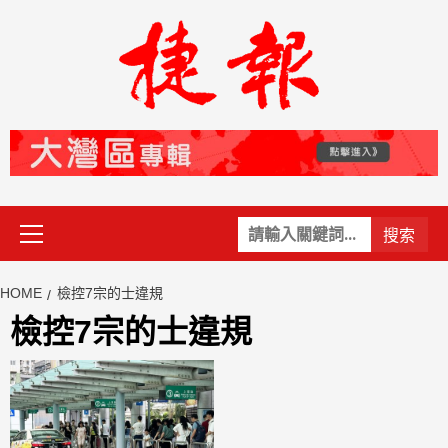
Skip
to
content
Primary
關
Menu
鍵
字:
HOME
檢控7宗的士違規
檢控7宗的士違規