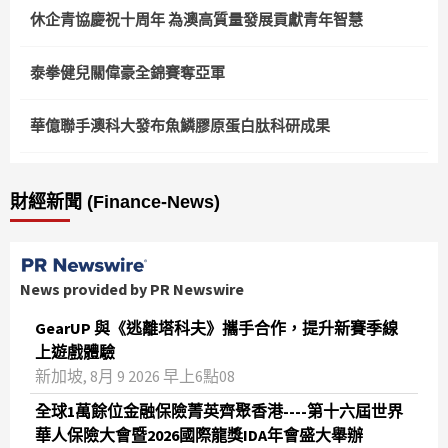
休企青協慶祝十周年 為澳高質量發展貢獻青年智慧
泰拳健兒關偉豪全錦賽奪亞軍
華億聯手澳科大發布魚鱗膠原蛋白肽科研成果
財經新聞 (Finance-News)
News provided by PR Newswire
GearUP 與《逃離塔科夫》攜手合作，提升新賽季線
上遊戲體驗
新加坡, 8月 9 2026 早上6點08
全球1萬餘位金融保險菁英齊聚香港----第十六屆世界
華人保險大會暨2026國際龍獎IDA年會盛大舉辦