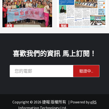
澳聞
報紙
全城慈善會探訪「虹光軒」促
2026年8月6日版面
2026-08-06
傷健共融
2026-08-06
喜歡我們的資訊 馬上訂閱！
Copyright © 2026 捷報 版權所有
|
Powered by
eRS
文化
連城記
Information Technology Ltd.
.