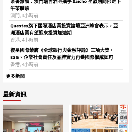
茶香雅韻：澳門瑞吉酒吧攜手 Saicho 呈獻期間限定下
午茶體驗
澳門, 3小時前
Questex旗下國際酒店業投資論壇亞洲峰會表示，亞
洲酒店業有望迎來投資加速期
香港, 4小時前
復星國際榮膺《全球銀行與金融評論》三項大獎，
ESG、企業社會責任及品牌實力再獲國際權威認可
香港, 4小時前
更多新聞
最新資訊