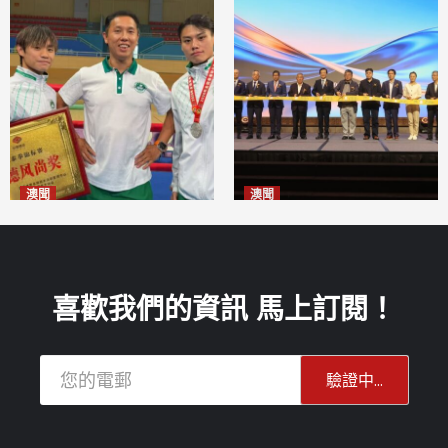
澳聞
澳聞
泰拳健兒關偉豪全錦賽奪亞軍
華億聯手澳科大發布魚鱗膠原
2026-08-08
蛋白肽科研成果
2026-08-08
喜歡我們的資訊 馬上訂閱！