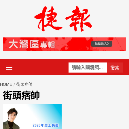
Skip
to
content
Primary
關
Menu
鍵
字:
HOME
街頭痞帥
街頭痞帥