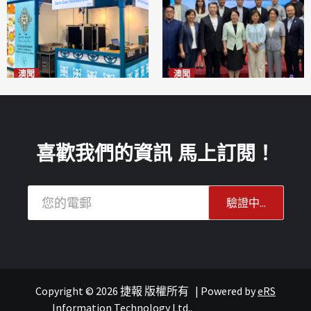
澳聞
澳聞
麗景灣「森」餐廳首次亮相
陽江市經貿推介會暨澳門企業
「2026粵澳名優商品展」
家座談會
2026-08-07
2026-08-07
喜歡我們的資訊 馬上訂閱！
Copyright © 2026 捷報 版權所有
|
Powered by
eRS
報紙
葡語國家經貿
Information Technology Ltd.
.