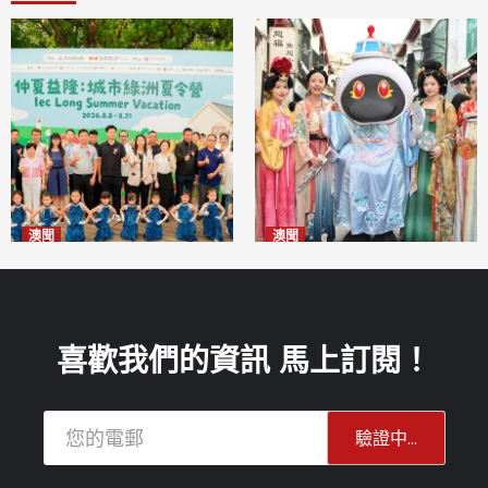
澳聞
澳聞
片區中心攜手婦聯辦「仲夏益
澳門華服文化嘉年華福隆新街
隆」 逾70場活動聯動社區及周
登場
2026-08-09
邊商戶
2026-08-09
喜歡我們的資訊 馬上訂閱！