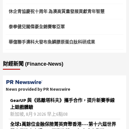
休企青協慶祝十周年 為澳高質量發展貢獻青年智慧
泰拳健兒關偉豪全錦賽奪亞軍
華億聯手澳科大發布魚鱗膠原蛋白肽科研成果
財經新聞 (Finance-News)
News provided by PR Newswire
GearUP 與《逃離塔科夫》攜手合作，提升新賽季線
上遊戲體驗
新加坡, 8月 9 2026 早上6點08
全球1萬餘位金融保險菁英齊聚香港----第十六屆世界