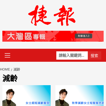
Skip
to
content
Primary
關
Menu
鍵
字:
HOME
減齡
減齡