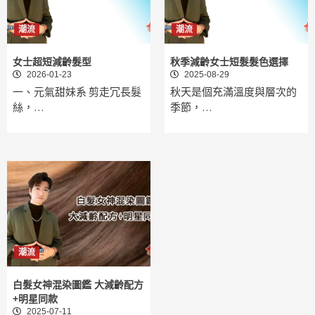
潮流
潮流
女士超短減齡髮型
秋季減齡女士短髮髮色選擇
2026-01-23
2025-08-29
一、元氣甜妹系 剪走冗長髮
秋天是個充滿溫度與層次的
絲，…
季節，…
潮流
白髮女神混染圖鑑 大減齡配方
+明星同款
2025-07-11