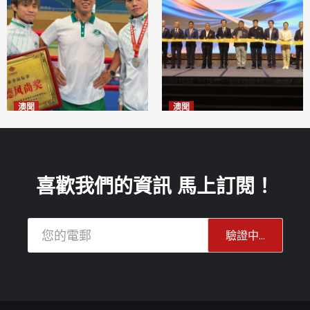
澳聞
澳聞
泰拳健兒關偉豪全錦賽奪亞軍
華億聯手澳科大發布魚鱗膠原
2026-08-08
蛋白肽科研成果
2026-08-08
喜歡我們的資訊 馬上訂閱！