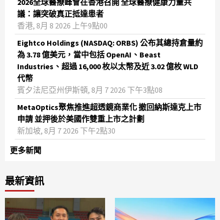
2026全球醫療峰會在香港召開 全球醫療健康力量共
議：讓突破真正抵達患者
香港, 8月 8 2026 上午9點00
Eightco Holdings (NASDAQ: ORBS) 公布其總持倉量約
為 3.78 億美元，當中包括 OpenAI、Beast
Industries、超過 16,000 枚以太幣及近 3.02 億枚 WLD
代幣
賓夕法尼亞州伊斯頓, 8月 7 2026 下午3點08
MetaOptics聚焦推進超透鏡商業化 撤回納斯達克上市
申請 並押後於美國作雙重上市之計劃
新加坡, 8月 7 2026 下午2點30
更多新聞
最新資訊