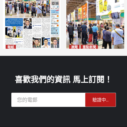
報紙
澳聞
重點新聞
2026年8月10日版面
粵澳名優展四天料九萬人次入
2026-08-10
場 招商局：近卅企業有意落戶
澳門
2026-08-10
喜歡我們的資訊 馬上訂閱！