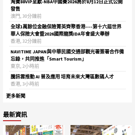
淘寶88VIP呈獻-NBA中國賽2026將於8月12日正式公開
發售
澳門, 30分鐘前
全球1萬餘位金融保險菁英齊聚香港----第十六屆世界
華人保險大會暨2026國際龍獎IDA年會盛大舉辦
香港, 32分鐘前
NAVITIME JAPAN與中華民國交通部觀光署簽署合作備
忘錄，共同推進「Smart Tourism」
東京, 2小時前
騰訊雲推動 AI 普及應用 培育未來大灣區數碼人才
香港, 3小時前
更多新聞
最新資訊