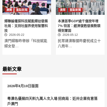
澳聞
重點新聞
澳聞
重點新聞
婦聯論壇探科技賦能婦幼發展
本澳首季GDP逾千億按年增
社局：支持社服界使用智慧科
7% 特首：經濟復甦發展勢頭
技
得到鞏固
2026-05-22
2026-05-12
澳門婦聯昨舉辦「科技賦能
民眾建澳聯盟昨慶祝成立十
婦女發…
八周年…
最新文章
2026年8月10日版面
粵澳名優展四天料九萬人次入場 招商局：近卅企業有意落
戶澳門