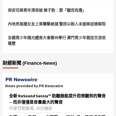
保安司與青年清茶談 陳子勁：要「聽而有應」
內地男尾隨女友上車襲擊被捕 警控以殺人未遂移送檢察院
全國青少年陽光體育大會鄭州舉行 澳門青少年競技交流收
穫豐
財經新聞 (Finance-News)
News provided by PR Newswire
全新 ReSound Sensia™ 助聽器能提升您想聽到的聲音
-- 而非僅僅是音量最大的聲音
丹麥巴勒魯普, 28分鐘前