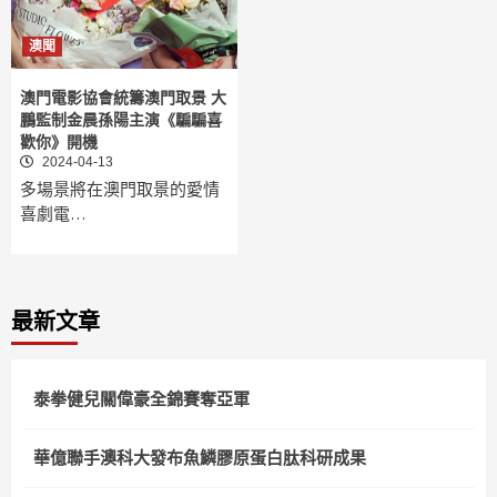
澳聞
澳門電影協會統籌澳門取景 大
鵬監制金晨孫陽主演《騙騙喜
歡你》開機
2024-04-13
多場景將在澳門取景的愛情
喜劇電…
最新文章
泰拳健兒關偉豪全錦賽奪亞軍
華億聯手澳科大發布魚鱗膠原蛋白肽科研成果