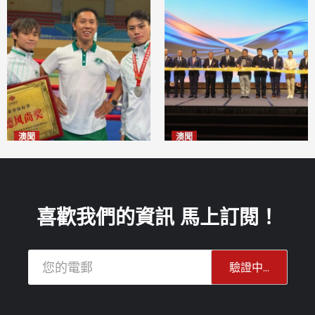
澳聞
澳聞
泰拳健兒關偉豪全錦賽奪亞軍
華億聯手澳科大發布魚鱗膠原
2026-08-08
蛋白肽科研成果
2026-08-08
喜歡我們的資訊 馬上訂閱！