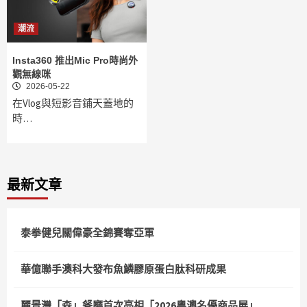
潮流
Insta360 推出Mic Pro時尚外
觀無線咪
2026-05-22
在Vlog與短影音鋪天蓋地的
時…
最新文章
泰拳健兒關偉豪全錦賽奪亞軍
華億聯手澳科大發布魚鱗膠原蛋白肽科研成果
麗景灣「森」餐廳首次亮相「2026粵澳名優商品展」