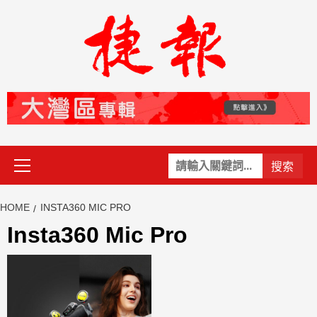
Skip
to
content
Primary
關
Menu
鍵
字:
HOME
INSTA360 MIC PRO
Insta360 Mic Pro