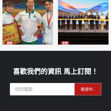
澳聞
澳聞
泰拳健兒關偉豪全錦賽奪亞軍
華億聯手澳科大發布魚鱗膠原
2026-08-08
蛋白肽科研成果
2026-08-08
喜歡我們的資訊 馬上訂閱！