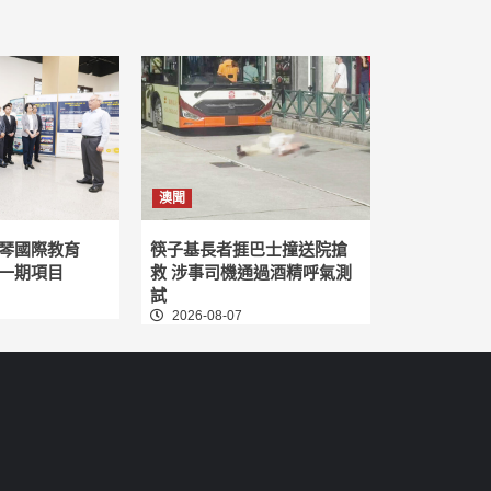
澳聞
琴國際教育
筷子基長者捱巴士撞送院搶
一期項目
救 涉事司機通過酒精呼氣測
試
2026-08-07