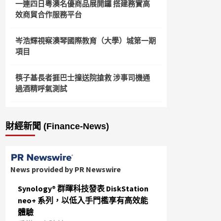
一連四日粵澳名優商品展開鑼 搭建務實高
效商貿合作服務平台
岑浩輝視察澳琴國際教育（大學）城第一期
項目
筷子基長者捱巴士撞送院搶救 涉事司機通
過酒精呼氣測試
財經新聞 (Finance-News)
News provided by PR Newswire
Synology® 群暉科技發表 DiskStation
neo+ 系列，以低入手門檻享有高效能
體驗