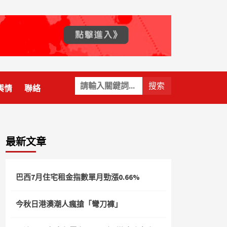
關
輿情
聯絡
鍵
字:
最新文章
巴西7月住宅租金指數單月勁漲0.66%
今秋日港澳潮人瘋搶「彎刀褲」