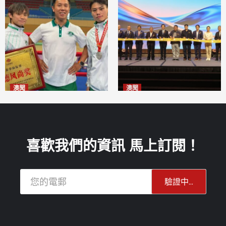
澳聞
澳聞
泰拳健兒關偉豪全錦賽奪亞軍
華億聯手澳科大發布魚鱗膠原
2026-08-08
蛋白肽科研成果
2026-08-08
喜歡我們的資訊 馬上訂閱！