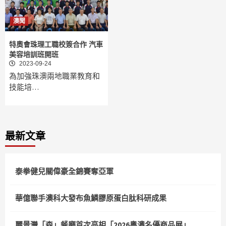
澳聞
特奧會珠理工職校簽合作 汽車
美容培訓班開班
2023-09-24
為加強珠澳兩地職業教育和
技能培…
最新文章
泰拳健兒關偉豪全錦賽奪亞軍
華億聯手澳科大發布魚鱗膠原蛋白肽科研成果
麗景灣「森」餐廳首次亮相「2026粵澳名優商品展」