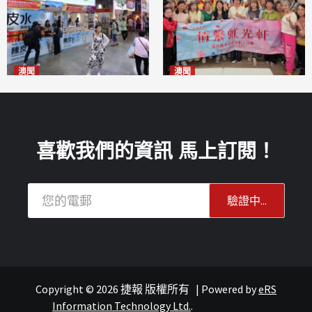
澳聞
澳聞
新寶堂參展粵澳名優拓闊銷售
全城慈善會探訪「虹光軒」促
渠道
傷健共融
2026-08-06
2026-08-06
喜歡我們的資訊 馬上訂閱！
Copyright © 2026 捷報 版權所有
|
Powered by
eRS
報紙
文化
Information Technology Ltd.
.