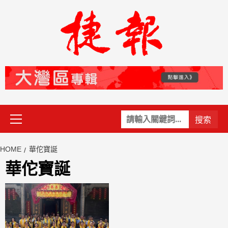
Skip
to
content
Primary
關
Menu
鍵
字:
HOME
華佗寶誕
華佗寶誕