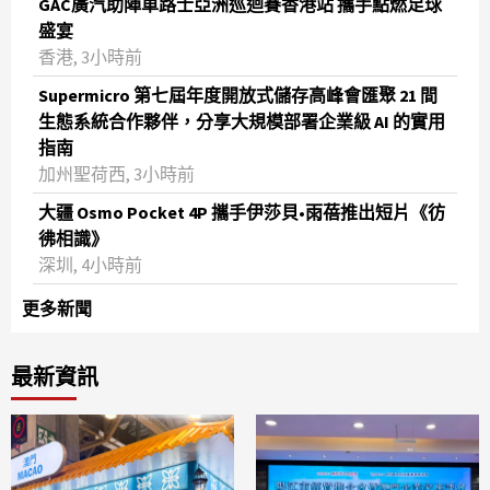
GAC廣汽助陣車路士亞洲巡迴賽香港站 攜手點燃足球
盛宴
香港, 3小時前
Supermicro 第七屆年度開放式儲存高峰會匯聚 21 間
生態系統合作夥伴，分享大規模部署企業級 AI 的實用
指南
加州聖荷西, 3小時前
大疆 Osmo Pocket 4P 攜手伊莎貝•雨蓓推出短片《彷
彿相識》
深圳, 4小時前
更多新聞
最新資訊