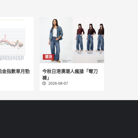
潮流
租金指數單月勁
今秋日港澳潮人瘋搶「彎刀
褲」
2026-08-07