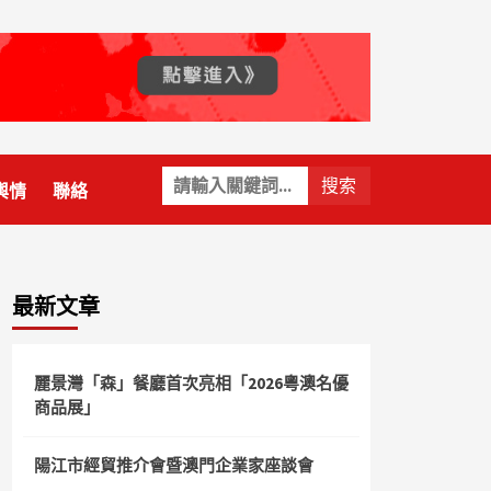
關
輿情
聯絡
鍵
字:
最新文章
麗景灣「森」餐廳首次亮相「2026粵澳名優
商品展」
陽江市經貿推介會暨澳門企業家座談會