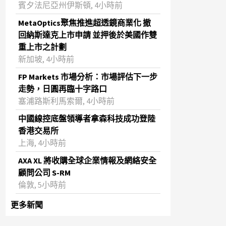
賓夕法尼亞州伊斯頓, 4小時前
MetaOptics聚焦推進超透鏡商業化 撤
回納斯達克上市申請 並押後於美國作雙
重上市之計劃
新加坡, 4小時前
FP Markets 市場分析：市場評估下一步
走勢，日圓再臨十字路口
塞浦路斯利馬索爾, 4小時前
中國線控底盤領導者拿森科技成功登陸
香港交易所
上海, 4小時前
AXA XL 將收購全球企業情報及網絡安全
顧問公司 S-RM
倫敦, 5小時前
更多新聞