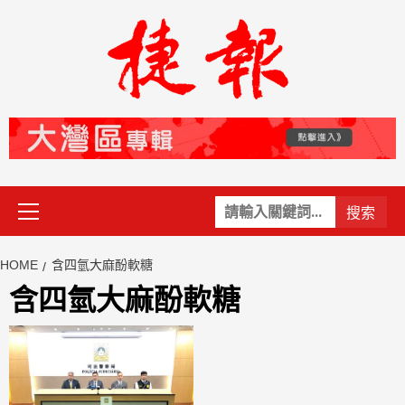
Skip
to
content
Primary
關
Menu
鍵
字:
HOME
含四氫大麻酚軟糖
含四氫大麻酚軟糖