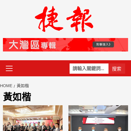
Skip
to
content
Primary
關
Menu
鍵
字:
HOME
黃如楷
黃如楷