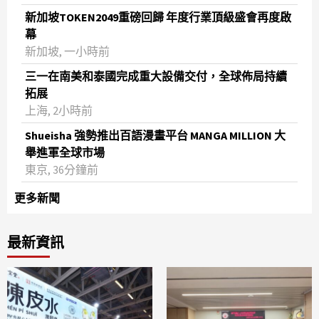
新加坡TOKEN2049重磅回歸 年度行業頂級盛會再度啟
幕
新加坡, 一小時前
三一在南美和泰國完成重大設備交付，全球佈局持續
拓展
上海, 2小時前
Shueisha 強勢推出百語漫畫平台 MANGA MILLION 大
舉進軍全球市場
東京, 36分鐘前
更多新聞
最新資訊