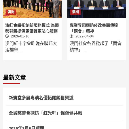
澳聞
澳聞
澳紅會續拓創新服務模式 為弱
專業界因應防疫改書面傳達
勢群體提供更優質更貼心服務
「兩會」精神
2026-01-16
2022-04-04
澳門紅十字會昨晚在聯邦大
澳門社會各界掀起了「兩會
酒樓舉…
精神」…
最新文章
新寶堂參展粵澳名優拓闊銷售渠道
全城慈善會探訪「虹光軒」促傷健共融
2026年8月6日版面