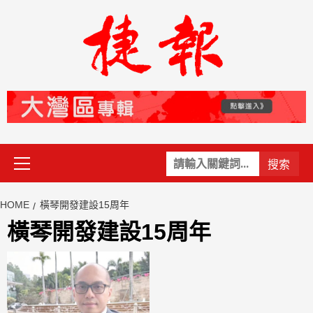
Skip
to
content
Primary
關
Menu
鍵
字:
HOME
橫琴開發建設15周年
橫琴開發建設15周年