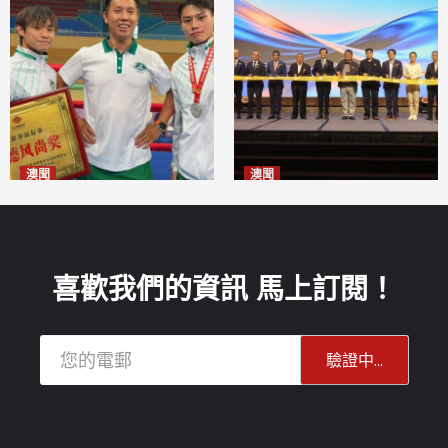
澳聞
澳聞
泰拳健兒關偉豪全錦賽奪亞軍
華億聯手澳科大發布魚鱗膠原
2026-08-08
蛋白肽科研成果
2026-08-08
喜歡我們的資訊 馬上訂閱！