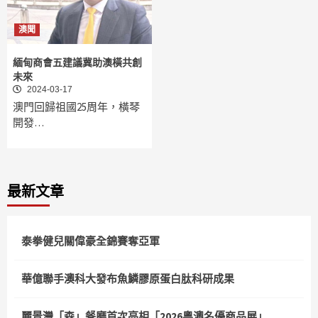
澳聞
緬甸商會五建議冀助澳橫共創
未來
2024-03-17
澳門回歸祖國25周年，橫琴
開發…
最新文章
泰拳健兒關偉豪全錦賽奪亞軍
華億聯手澳科大發布魚鱗膠原蛋白肽科研成果
麗景灣「森」餐廳首次亮相「2026粵澳名優商品展」