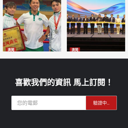
澳聞
澳聞
泰拳健兒關偉豪全錦賽奪亞軍
華億聯手澳科大發布魚鱗膠原
2026-08-08
蛋白肽科研成果
2026-08-08
喜歡我們的資訊 馬上訂閱！