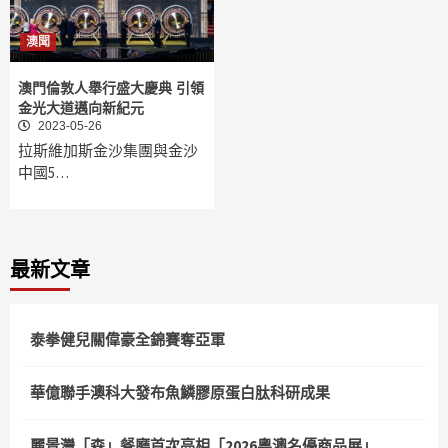
澳聞
澳門倫敦人舉行盛大慶典 引領
金光大道邁向新紀元
2023-05-26
拉斯維加斯金沙集團與金沙
中國5…
最新文章
泰拳健兒關偉豪全錦賽奪亞軍
華億聯手澳科大發布魚鱗膠原蛋白肽科研成果
麗景灣「森」餐廳首次亮相「2026粵澳名優商品展」