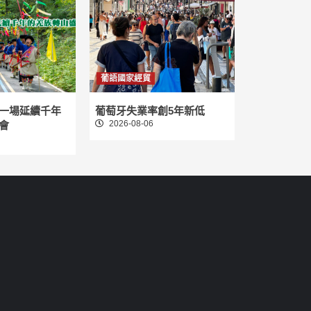
葡語國家經貿
一場延續千年
葡萄牙失業率創5年新低
2026-08-06
會