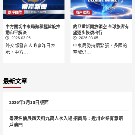
兩岸國際
兩岸國際
中方關切中東局勢積極斡旋推
約旦重新開放領空 全球旅客有
動和平解決
望逐步恢復出行
2026-03-06
2026-03-05
外交部發言人毛寧昨日表
中東局勢持續緊張，多國的
示，中方…
空域仍…
最新文章
2026年8月10日版面
粵澳名優展四天料九萬人次入場 招商局：近卅企業有意落
戶澳門