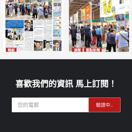
報紙
澳聞
重點新聞
2026年8月10日版面
粵澳名優展四天料九萬人次入
2026-08-10
場 招商局：近卅企業有意落戶
澳門
2026-08-10
喜歡我們的資訊 馬上訂閱！