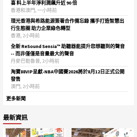
喜 料上半年淨利潤飆升近 90 倍
香港和澳門, 一小時前
理光香港與希路能源簽署合作備忘錄 攜手打造智慧出
行生態圈 助力企業綠色轉型
香港, 2小時前
全新 ReSound Sensia™ 助聽器能提升您想聽到的聲音
-- 而非僅僅是音量最大的聲音
丹麥巴勒魯普, 2小時前
淘寶88VIP呈獻-NBA中國賽2026將於8月12日正式公開
發售
澳門, 2小時前
更多新聞
最新資訊