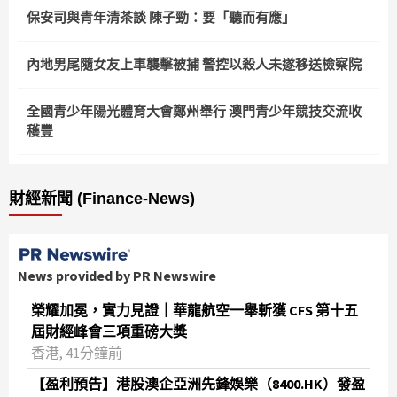
保安司與青年清茶談 陳子勁：要「聽而有應」
內地男尾隨女友上車襲擊被捕 警控以殺人未遂移送檢察院
全國青少年陽光體育大會鄭州舉行 澳門青少年競技交流收
穫豐
財經新聞 (Finance-News)
News provided by PR Newswire
榮耀加冕，實力見證｜華龍航空一舉斬獲 CFS 第十五
屆財經峰會三項重磅大獎
香港, 41分鐘前
【盈利預告】港股澳企亞洲先鋒娛樂（8400.HK）發盈