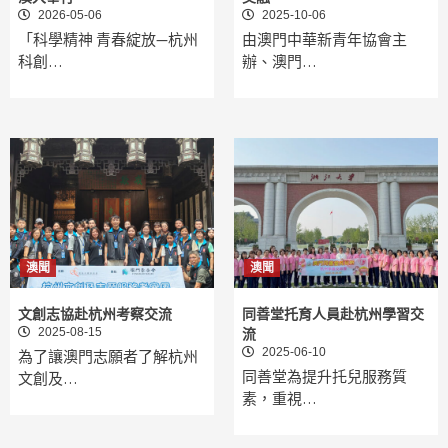
2026-05-06
2025-10-06
「科學精神 青春綻放—杭州
由澳門中華新青年協會主
科創…
辦、澳門…
澳聞
澳聞
文創志協赴杭州考察交流
同善堂托育人員赴杭州學習交
2025-08-15
流
2025-06-10
為了讓澳門志願者了解杭州
同善堂為提升托兒服務質
文創及…
素，重視…