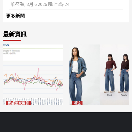
華盛頓, 8月 6 2026 晚上8點24
更多新聞
最新資訊
葡語國家經貿
潮流
巴西7月住宅租金指數單月勁
今秋日港澳潮人瘋搶「彎刀
漲0.66%
褲」
2026-08-07
2026-08-07