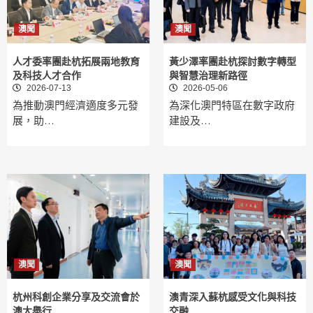
澳聞
澳聞
人才委率團赴杭拓展兩地教育
黃少澤率團赴杭探討數字轉型
及科技人才合作
與智慧治理新路徑
2026-07-13
2026-05-06
為推動澳門經濟適度多元發
為深化澳門特區在數字政府
展，助…
建設及…
澳聞
澳聞
杭州科創企業分享及交流會於
澳青深入蘇杭感受文化與科技
澳大舉行
交融