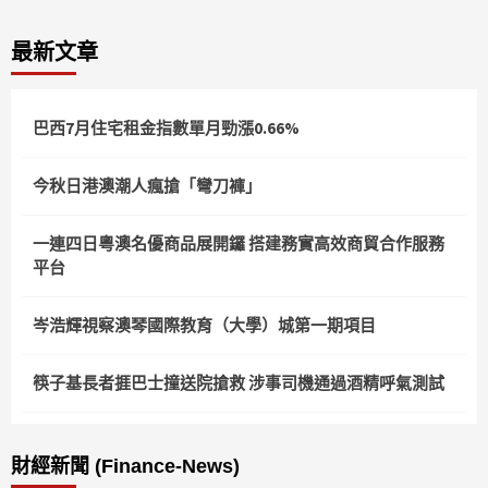
最新文章
巴西7月住宅租金指數單月勁漲0.66%
今秋日港澳潮人瘋搶「彎刀褲」
一連四日粵澳名優商品展開鑼 搭建務實高效商貿合作服務
平台
岑浩輝視察澳琴國際教育（大學）城第一期項目
筷子基長者捱巴士撞送院搶救 涉事司機通過酒精呼氣測試
財經新聞 (Finance-News)