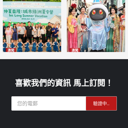
澳聞
澳聞
片區中心攜手婦聯辦「仲夏益
澳門華服文化嘉年華福隆新街
隆」 逾70場活動聯動社區及周
登場
2026-08-09
邊商戶
2026-08-09
喜歡我們的資訊 馬上訂閱！