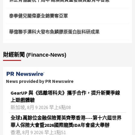
泰拳健兒關偉豪全錦賽奪亞軍
華億聯手澳科大發布魚鱗膠原蛋白肽科研成果
財經新聞 (Finance-News)
News provided by PR Newswire
GearUP 與《逃離塔科夫》攜手合作，提升新賽季線
上遊戲體驗
新加坡, 8月 9 2026 早上6點08
全球1萬餘位金融保險菁英齊聚香港----第十六屆世界
華人保險大會暨2026國際龍獎IDA年會盛大舉辦
香港, 8月 9 2026 早上1點51