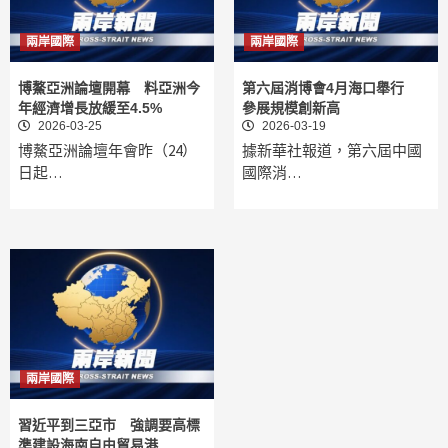
兩岸國際
兩岸國際
博鰲亞洲論壇開幕 料亞洲今
第六屆消博會4月海口舉行
年經濟增長放緩至4.5%
參展規模創新高
2026-03-25
2026-03-19
博鰲亞洲論壇年會昨（24）
據新華社報道，第六屆中國
日起…
國際消…
兩岸國際
習近平到三亞市 強調要高標
準建設海南自由貿易港