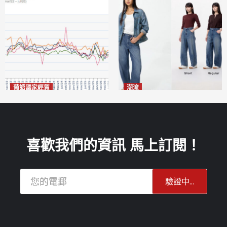
葡語國家經貿
潮流
巴西7月住宅租金指數單月勁
今秋日港澳潮人瘋搶「彎刀
漲0.66%
褲」
2026-08-07
2026-08-07
喜歡我們的資訊 馬上訂閱！