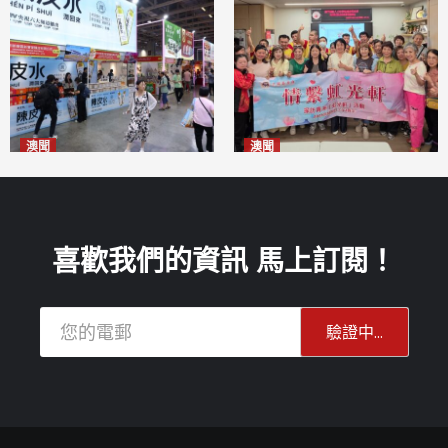
澳聞
澳聞
新寶堂參展粵澳名優拓闊銷售
全城慈善會探訪「虹光軒」促
渠道
傷健共融
2026-08-06
2026-08-06
喜歡我們的資訊 馬上訂閱！