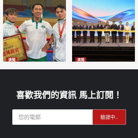
澳聞
澳聞
泰拳健兒關偉豪全錦賽奪亞軍
華億聯手澳科大發布魚鱗膠原
2026-08-08
蛋白肽科研成果
2026-08-08
喜歡我們的資訊 馬上訂閱！