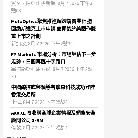
賓夕法尼亞州伊斯頓, 8月 7 2026 下午3
點08
MetaOptics聚焦推進超透鏡商業化 撤
回納斯達克上市申請 並押後於美國作雙
重上市之計劃
新加坡, 8月 7 2026 下午2點30
FP Markets 市場分析：市場評估下一步
走勢，日圓再臨十字路口
塞浦路斯利馬索爾, 8月 7 2026 下午2點
30
中國線控底盤領導者拿森科技成功登陸
香港交易所
上海, 8月 7 2026 下午2點20
AXA XL 將收購全球企業情報及網絡安全
顧問公司 S-RM
倫敦, 8月 7 2026 下午2點11