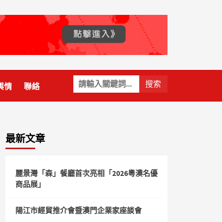
關
輿情
聯絡
鍵
字:
最新文章
麗景灣「森」餐廳首次亮相「2026粵澳名優
商品展」
陽江市經貿推介會暨澳門企業家座談會