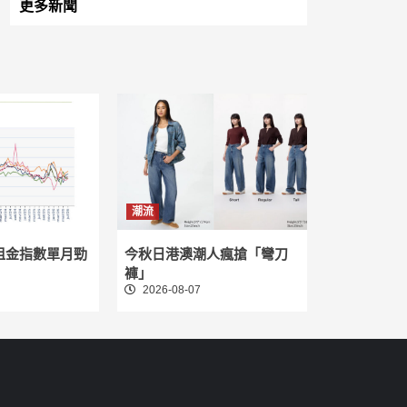
更多新聞
潮流
租金指數單月勁
今秋日港澳潮人瘋搶「彎刀
褲」
2026-08-07