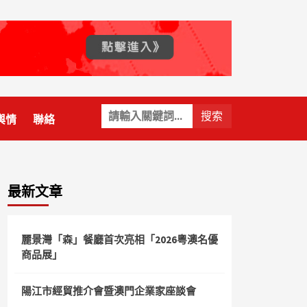
關
輿情
聯絡
鍵
字:
最新文章
麗景灣「森」餐廳首次亮相「2026粵澳名優
商品展」
陽江市經貿推介會暨澳門企業家座談會