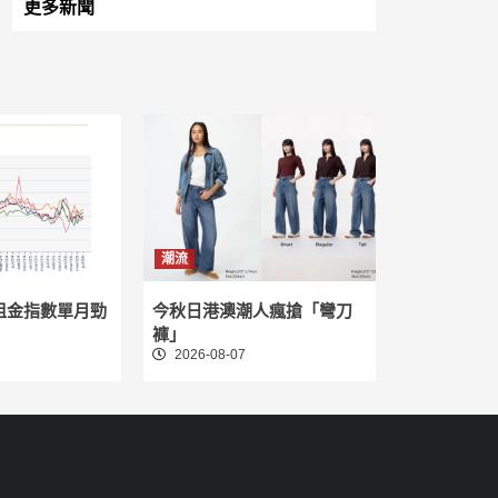
更多新聞
潮流
租金指數單月勁
今秋日港澳潮人瘋搶「彎刀
褲」
2026-08-07