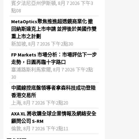
賓夕法尼亞州伊斯頓, 8月 7 2026 下午3
點08
MetaOptics聚焦推進超透鏡商業化 撤
回納斯達克上市申請 並押後於美國作雙
重上市之計劃
新加坡, 8月 7 2026 下午2點30
FP Markets 市場分析：市場評估下一步
走勢，日圓再臨十字路口
塞浦路斯利馬索爾, 8月 7 2026 下午2點
30
中國線控底盤領導者拿森科技成功登陸
香港交易所
上海, 8月 7 2026 下午2點20
AXA XL 將收購全球企業情報及網絡安全
顧問公司 S-RM
倫敦, 8月 7 2026 下午2點11