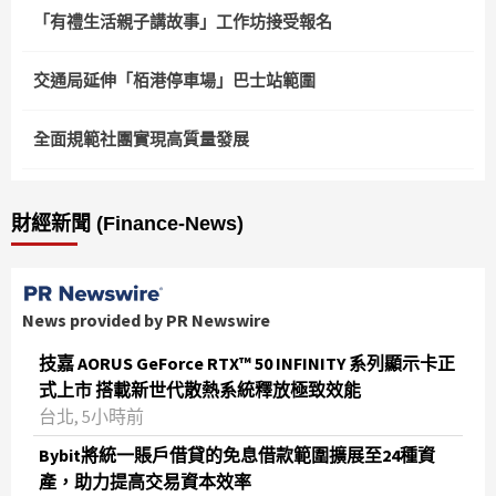
「有禮生活親子講故事」工作坊接受報名
交通局延伸「栢港停車場」巴士站範圍
全面規範社團實現高質量發展
財經新聞 (Finance-News)
News provided by PR Newswire
技嘉 AORUS GeForce RTX™ 50 INFINITY 系列顯示卡正
式上市 搭載新世代散熱系統釋放極致效能
台北, 5小時前
Bybit將統一賬戶借貸的免息借款範圍擴展至24種資
產，助力提高交易資本效率