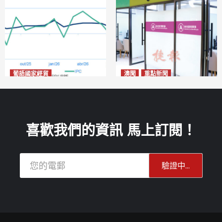
葡語國家經貿
澳聞
重點新聞
巴西7月IGP-DI綜合物價指數
社團法律制度即日起公開諮詢
下跌0.86%
危害國安社團可被消滅不得上
2026-08-11
訴
2026-08-11
喜歡我們的資訊 馬上訂閱！