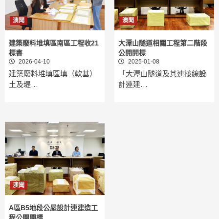
澳聞
澳聞
建築廢料堆填區南區工程收21
大潭山隧道相關工程第二階段
標書
公開開標
2026-04-10
2025-01-08
建築廢料堆填區填（軟基）
「大潭山隧道及其連接線設
土及堤…
計連建…
澳聞
A區B5地段公屋設計連建造工
程公開開標