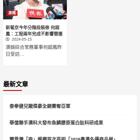
澳聞
新葡京今年分階段裝修 何超
鳳：工程兩年完成不影響營運
2024-05-15
澳娛綜合常務董事何超鳳昨
日受訪…
最新文章
泰拳健兒關偉豪全錦賽奪亞軍
華億聯手澳科大發布魚鱗膠原蛋白肽科研成果
麗景灣「森」餐廳首次亮相「2026粵澳名優商品展」