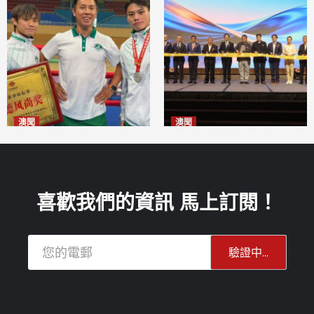
澳聞
澳聞
泰拳健兒關偉豪全錦賽奪亞軍
華億聯手澳科大發布魚鱗膠原
2026-08-08
蛋白肽科研成果
2026-08-08
喜歡我們的資訊 馬上訂閱！