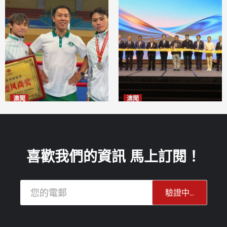
澳聞
澳聞
泰拳健兒關偉豪全錦賽奪亞軍
華億聯手澳科大發布魚鱗膠原
2026-08-08
蛋白肽科研成果
2026-08-08
喜歡我們的資訊 馬上訂閱！