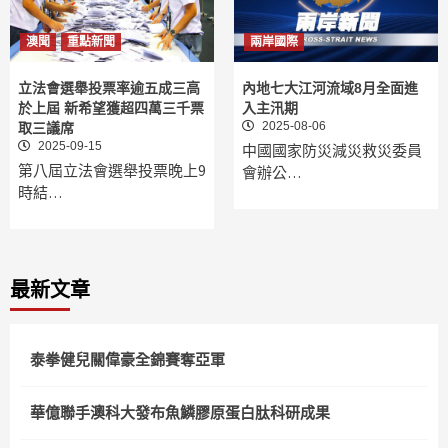
澳聞
重點新聞
兩岸國際
立法會選舉投票率逾五成三高
內地七大江河流域8月全面進
於上屆 新希望獲超四萬三千票
入主汛期
2025-08-06
取三議席
2025-09-15
中國國家防災減災救災委員
第八屆立法會選舉投票晚上9
會辦公…
時結…
最新文章
泰拳健兒關偉豪全錦賽奪亞軍
華億聯手澳科大發布魚鱗膠原蛋白肽科研成果