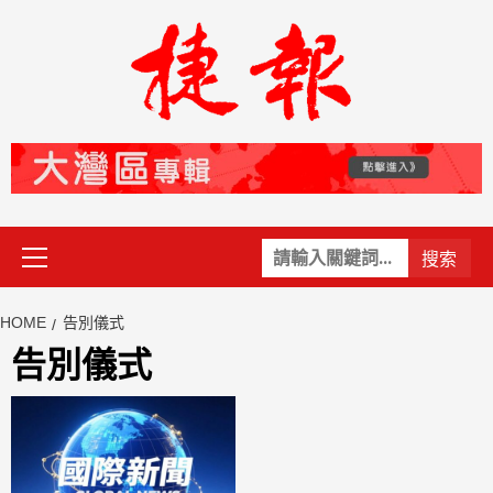
Skip
to
content
Primary
關
Menu
鍵
字:
HOME
告別儀式
告別儀式