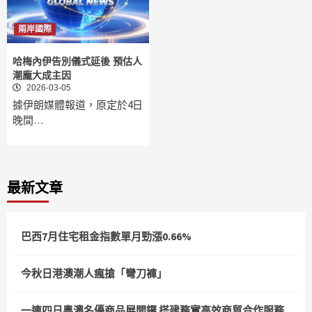
兩岸國際
哈梅內伊告別儀式延後 預估人
潮龐大成主因
2026-03-05
據伊朗媒體報道，原定於4日
晚間…
最新文章
巴西7月住宅租金指數單月勁漲0.66%
今秋日港澳潮人瘋搶「彎刀褲」
一連四日粵澳名優商品展開鑼 搭建務實高效商貿合作服務