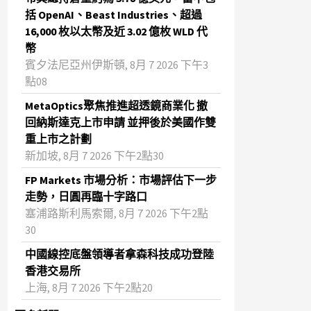
括 OpenAI、Beast Industries、超過
16,000 枚以太幣及近 3.02 億枚 WLD 代
幣
賓夕法尼亞州伊斯頓, 8月 7 2026 下午3
點08
MetaOptics聚焦推進超透鏡商業化 撤
回納斯達克上市申請 並押後於美國作雙
重上市之計劃
新加坡, 8月 7 2026 下午2點30
FP Markets 市場分析：市場評估下一步
走勢，日圓再臨十字路口
塞浦路斯利馬索爾, 8月 7 2026 下午2點
30
中國線控底盤領導者拿森科技成功登陸
香港交易所
上海, 8月 7 2026 下午2點20