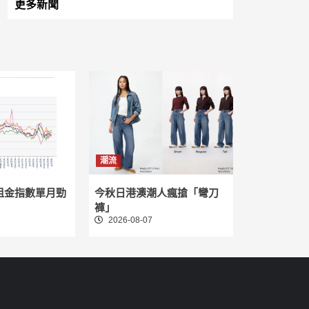
更多新聞
潮流
租金指數單月勁
今秋日港澳潮人瘋搶「彎刀
褲」
2026-08-07