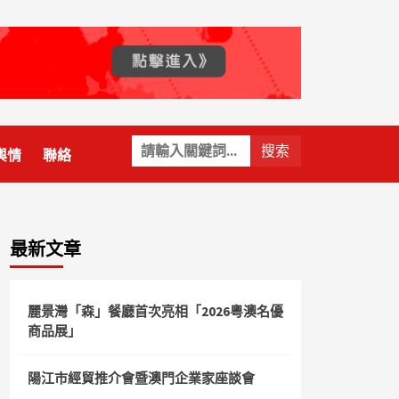
關
輿情
聯絡
鍵
字:
最新文章
麗景灣「森」餐廳首次亮相「2026粵澳名優
商品展」
陽江市經貿推介會暨澳門企業家座談會