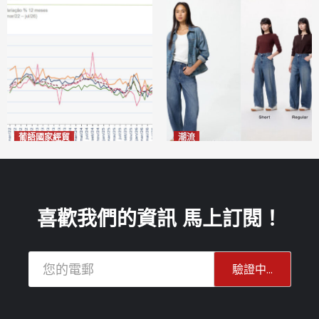
葡語國家經貿
潮流
巴西7月住宅租金指數單月勁
今秋日港澳潮人瘋搶「彎刀
漲0.66%
褲」
2026-08-07
2026-08-07
喜歡我們的資訊 馬上訂閱！