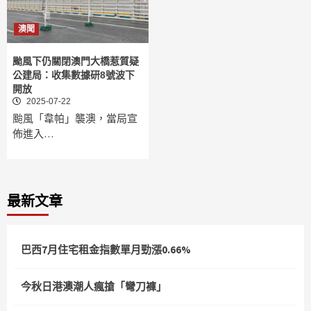
澳聞
颱風下仍關閉澳門大橋惹質疑
公建局：收集數據研8號波下
開放
2025-07-22
颱風「韋帕」襲澳，當局宣
佈進入…
最新文章
巴西7月住宅租金指數單月勁漲0.66%
今秋日港澳潮人瘋搶「彎刀褲」