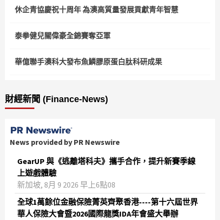
休企青協慶祝十周年 為澳高質量發展貢獻青年智慧
泰拳健兒關偉豪全錦賽奪亞軍
華億聯手澳科大發布魚鱗膠原蛋白肽科研成果
財經新聞 (Finance-News)
News provided by PR Newswire
GearUP 與《逃離塔科夫》攜手合作，提升新賽季線
上遊戲體驗
新加坡, 8月 9 2026 早上6點08
全球1萬餘位金融保險菁英齊聚香港----第十六屆世界
華人保險大會暨2026國際龍獎IDA年會盛大舉辦