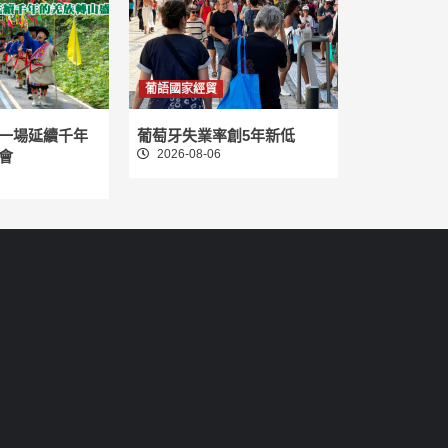
葡語國家經貿
一場延續千年
葡萄牙失業率創5年新低
2026-08-06
會