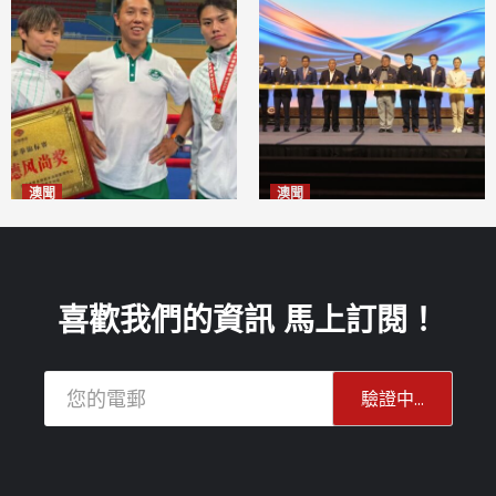
澳聞
澳聞
泰拳健兒關偉豪全錦賽奪亞軍
華億聯手澳科大發布魚鱗膠原
2026-08-08
蛋白肽科研成果
2026-08-08
喜歡我們的資訊 馬上訂閱！