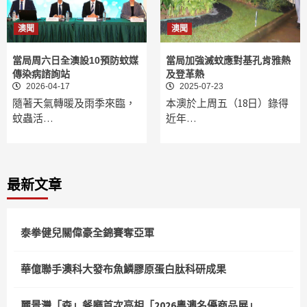
澳聞
澳聞
當局周六日全澳設10預防蚊媒
當局加強滅蚊應對基孔肯雅熱
傳染病諮詢站
及登革熱
2026-04-17
2025-07-23
隨著天氣轉暖及雨季來臨，
本澳於上周五（18日）錄得
蚊蟲活…
近年…
最新文章
泰拳健兒關偉豪全錦賽奪亞軍
華億聯手澳科大發布魚鱗膠原蛋白肽科研成果
麗景灣「森」餐廳首次亮相「2026粵澳名優商品展」