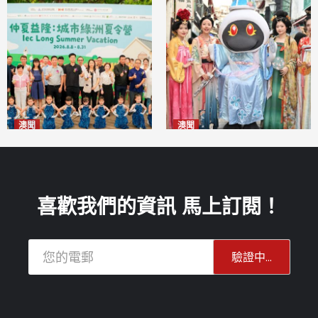
澳聞
澳聞
片區中心攜手婦聯辦「仲夏益
澳門華服文化嘉年華福隆新街
隆」 逾70場活動聯動社區及周
登場
2026-08-09
邊商戶
2026-08-09
喜歡我們的資訊 馬上訂閱！