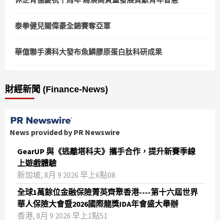
泰拳健兒關偉豪全錦賽奪亞軍
華億聯手澳科大發布魚鱗膠原蛋白肽科研成果
財經新聞 (Finance-News)
News provided by PR Newswire
GearUP 與《逃離塔科夫》攜手合作，提升新賽季線
上遊戲體驗
新加坡, 8月 9 2026 早上6點08
全球1萬餘位金融保險菁英齊聚香港----第十六屆世界
華人保險大會暨2026國際龍獎IDA年會盛大舉辦
香港, 8月 9 2026 早上1點51