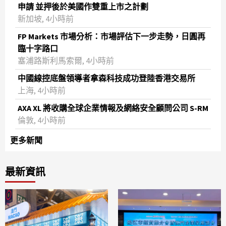
申請 並押後於美國作雙重上市之計劃
新加坡, 4小時前
FP Markets 市場分析：市場評估下一步走勢，日圓再
臨十字路口
塞浦路斯利馬索爾, 4小時前
中國線控底盤領導者拿森科技成功登陸香港交易所
上海, 4小時前
AXA XL 將收購全球企業情報及網絡安全顧問公司 S-RM
倫敦, 4小時前
更多新聞
最新資訊