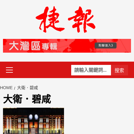
Skip
to
content
Primary
關
Menu
鍵
字:
HOME
大衛．碧咸
大衛．碧咸