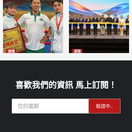
澳聞
澳聞
泰拳健兒關偉豪全錦賽奪亞軍
華億聯手澳科大發布魚鱗膠原
2026-08-08
蛋白肽科研成果
2026-08-08
喜歡我們的資訊 馬上訂閱！