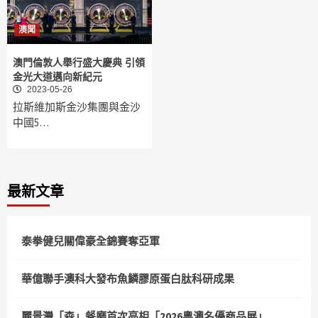
澳聞
澳門倫敦人舉行盛大慶典 引領
金光大道邁向新紀元
2023-05-26
拉斯維加斯金沙集團與金沙
中國5…
最新文章
泰拳健兒關偉豪全錦賽奪亞軍
華億聯手澳科大發布魚鱗膠原蛋白肽科研成果
麗景灣「森」餐廳首次亮相「2026粵澳名優商品展」